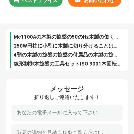
ベストプライス
お問い合わせ
Mc1100Aの木製の旋盤の50のHz木製の働く旋盤回転用具を工具セット
250W円柱に小型に木製に切り分けることは二色の小型木製の旋盤に用具を使う
企業情報
4顎の木製の旋盤の旋盤の付属品の木製の旋盤のチャック セットを工具セット
線形制御木旋盤の工具セットISO 9001木回転工具セット
会社案内
90mmの木製の旋盤の工具セットのGravedののみの木製の切り分ける工具セット
160mmの木製の旋盤のカスタマイズされたロゴ木回転機械を工具セット
平らな穿孔器の木製の旋盤の木工用のみ木回転旋盤機械を工具セット
品質管理
木のハンドルののみを切り分ける物質的な木製の旋盤の工具セットSGS
370W木製の旋盤の単一のバイト ホルダー木回転機械を工具セット
お問い合わせ
機械ISOの証明を切り分ける容易な速度の変更の小型木製の旋盤
メッセージ
円形の穿孔器の木製の旋盤の木工業のために切り分ける木を回すSGSを工具セット
ニュース
折り返しご連絡いたします！
ISOの木製の旋盤の工具セットの床のタイプ木製の切り分ける旋盤機械
V形木製の旋盤ののみセットを切り分ける木のハンドル木を工具セット
すべての場合
可変的な速度の木製の回転旋盤機械手動精密床のタイプ
370V旋盤を切り分ける小型木製の旋盤機械精密マニュアル木
建設用積載装置