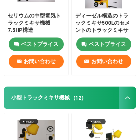
電力用具
セリウムの中型電気ト
ディーゼル構造のトラ
ラックミキサ機械
ックミキサ500Lのセメ
7.5HP構造
ントのトラックミキサ
庭の工作機械
ベストプライス
ベストプライス
土木機械
お問い合わせ
お問い合わせ
小型トラックミキサ機械
(12)