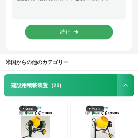
800mmの電気打抜き機の切口はフレームの鋸の石の切断の鋸をタイルを張る
鉄の灰色の石の打抜き機電気スイッチ花こう岩の打抜き機
電気トラックミキサ機械
110V花こう岩のカッター機械構造のための5インチの大理石のカッター
4HP石造りの打抜き機の建物の煉瓦はカッター機械に大理石模様をつける
小型トラックミキサ機械
タイトルの石の打抜き機の横のセリウムの電気鋸の打抜き機
木製のより平らな機械
米国からの他のカテゴリー
ガソリン木製の砕木機
建設用積載装置
(20)
バンドは打抜き機を見た
CNCのルーター機械
木製の押す機械