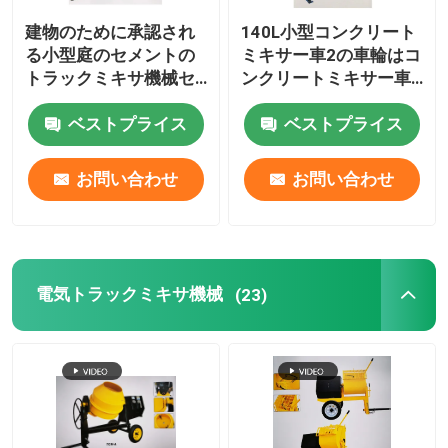
建物のために承認され
140L小型コンクリート
CNCの金属の旋盤
る小型庭のセメントの
ミキサー車2の車輪はコ
トラックミキサ機械セ
ンクリートミキサー車
リウム
機械固定の構造を
手のせん断の打抜き機
ベストプライス
ベストプライス
表面の粉砕機
お問い合わせ
お問い合わせ
木製の旋盤の工具セット
電気トラックミキサ機械
(23)
石造りの打抜き機
掃除機機械
製粉の訓練機械