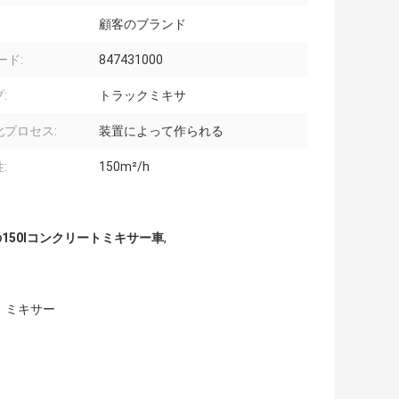
顧客のブランド
ード:
847431000
:
トラックミキサ
化プロセス:
装置によって作られる
:
150m²/h
00の150lコンクリートミキサー車
,
 ミキサー