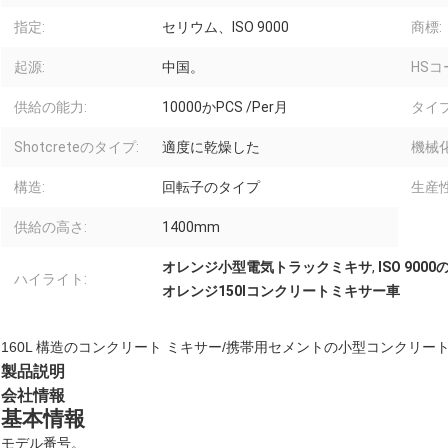
指定:
セリウム、ISO 9000
商標:
起源:
中国。
HSコ
供給の能力:
10000かPCS /Per月
タイプ
Shotcreteのタイプ:
適度に乾燥した
機械
構造:
回転子のタイプ
生産性
供給の高さ:
1400mm
オレンジ小型電気トラックミキサ
,
ISO 90
ハイライト:
オレンジ150lコンクリートミキサー車
160L 構造のコンクリート ミキサー/携帯用セメントの小型コンクリート
製品説明
会社情報
基本情報
モデル番号。