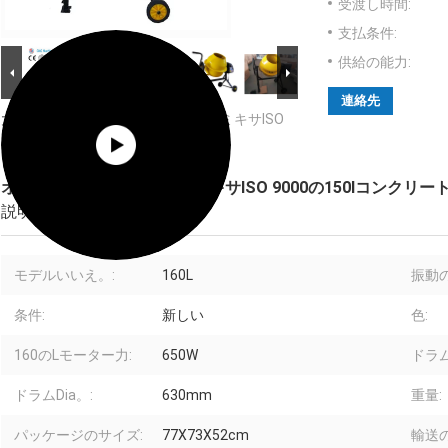
受渡し時間:
支払条件:
供給の能力:
連絡先
大画像 :
オレンジ小型電気トラックミキサISO
9000の150lコンクリートミキサー車
オレンジ小型電気トラックミキサISO 9000の150lコンクリ
説明
モデルいいえ。:
160L
振動の
条件:
新しい
色:
160のLモーター力:
650W
ドラム
ドラムDia。:
630mm
重量:
パッケージのサイズ:
77X73X52cm
輸送