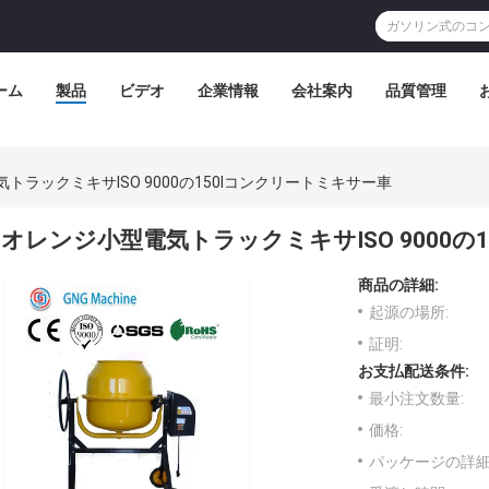
ーム
製品
ビデオ
企業情報
会社案内
品質管理
トラックミキサISO 9000の150lコンクリートミキサー車
オレンジ小型電気トラックミキサISO 9000の
商品の詳細:
起源の場所:
証明:
お支払配送条件:
最小注文数量:
価格:
パッケージの詳細