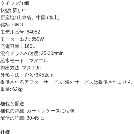
クイック詳細
状態: 新しい
原産地: 山東省、中国 (本土)
銘柄: GNG
モデル番号: 84052
モーター出力: 650W
充電容量：160L
混合ドラムの速度: 25-30r/min
給水モード：マヌエル
排出方法: マヌエル
外形寸法：77X73X52cm
提供されるアフターサービス: 海外サービスは提供されません
重量: 62kg
梱包と配送
梱包の詳細: カートンケースに梱包
配信の詳細: 30-45 日
仕様