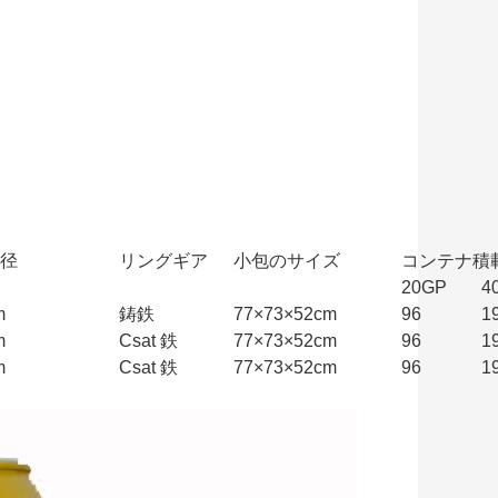
径
リングギア
小包のサイズ
コンテナ積
20GP
4
m
鋳鉄
77×73×52cm
96
1
m
Csat 鉄
77×73×52cm
96
1
m
Csat 鉄
77×73×52cm
96
1