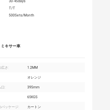
30-45days
T/T
500Sets/Month
ートミキサー車
広さ:
1.2MM
オレンジ
口:
395mm
65KGS
のパッケージ:
カートン